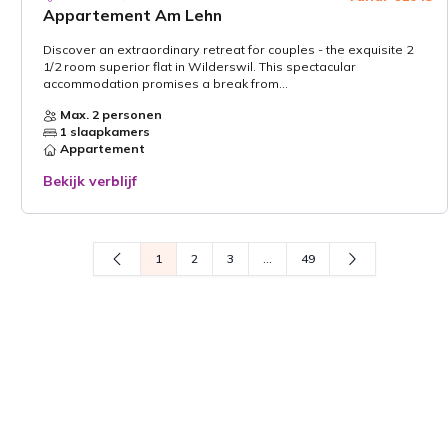
Appartement Am Lehn
Discover an extraordinary retreat for couples - the exquisite 2
1/2 room superior flat in Wilderswil. This spectacular
accommodation promises a break from...
Max. 2 personen
1 slaapkamers
Appartement
Bekijk verblijf
1
2
3
...
49