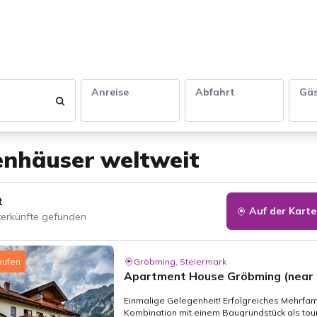
Anreise
Abfahrt
Gä
enhäuser weltweit
t
Auf der Karte
erkünfte gefunden
aufen
Gröbming, Steiermark
Apartment House Gröbming (near 
Einmalige Gelegenheit! Erfolgreiches Mehrfam
Kombination mit einem Baugrundstück als tour