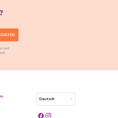
?
EGISTER
en und
und
en
Deutsch