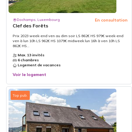
Dochamps, Luxembourg
En consultation
Clef des Forêts
Prix 2023 week-end ven au dim soir LS 862€ HS 979€ week-end
ven à lun 10h LS 962€ HS 1079€ midweek lun 16h à ven 10h LS
862€ HS...
Max. 13 invités
6 chambres
Logement de vacances
Voir le logement
Top pub.