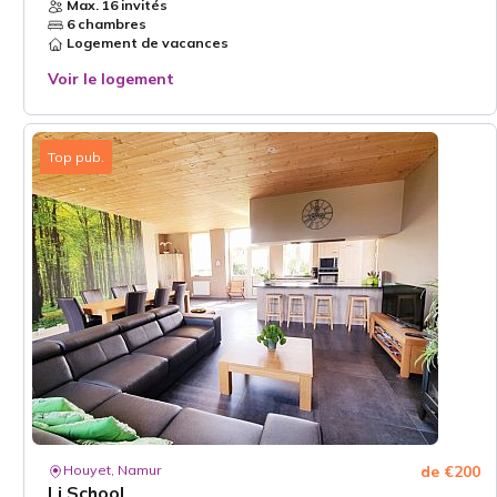
Max. 16 invités
6 chambres
Logement de vacances
Voir le logement
Top pub.
Houyet, Namur
de €200
Li School