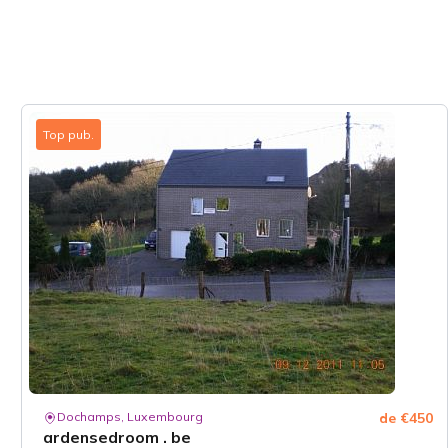
Top pub.
Dochamps, Luxembourg
de €450
ardensedroom . be