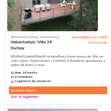
Barvaux-Durbuy, Luxembourg
van €1240
voor €650
Vakantiehuis 'Villa 24'
Incl.kosten
Durbuy
RÉSERVEZ MAINTENANT et bénéficiez d'une remise de 15% sur
votre séjour ! 8 personnes + 2 enfants 5 chambres spacieuses 2
salles de bains (1 avec...
Max. 10 invités
5 chambres
Logement de vacances
Dernière minute:
Voir le logement